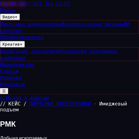
RGUARD
.RU
+7 927 341-22-52
Кейсы
Видео
▾
Вирусные видеоролики
Корпоративные фильмы
ИИ
контент
Продюсирование
Креатив
▾
Написание сценариев
Концепции рекламных
кампаний
Мероприятия
Статьи
Решения
Контакты
☰
← Назад к кейсам
// КЕЙС /
ВИРУСНЫЕ ВИДЕОРОЛИКИ
· Имиджевый
подъем
РМК
Добыча ископаемых