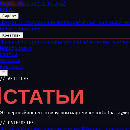
RGUARD
.RU
+7 927 341-22-52
Кейсы
Видео
▾
Вирусные видеоролики
Корпоративные фильмы
ИИ к
Продюсирование
Креатив
▾
Написание сценариев
Концепции рекламных кампа
Мероприятия
Статьи
Решения
Контакты
☰
// ARTICLES
СТАТЬИ
Экспертный контент о вирусном маркетинге, industrial-ауди
// CATEGORIES
Индустриальные лидеры мнений
1
Отраслевой марк