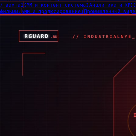
/ вахта
1
SMM и контент-система
3
Аналитика и KPI
1
фильмы
2
SMM и продюсирование
1
Промышленный виде