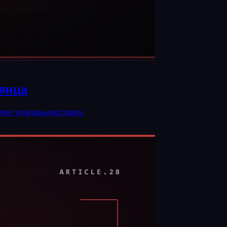
лянца
ент и реальную среду.