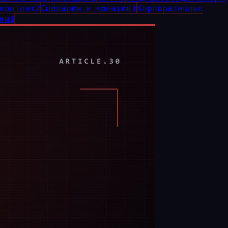
-контент
2
Сценарии и креатив
3
Корпоративные
ки
1