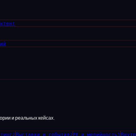
онтент
ний
тории и реальных кейсах.
етинг
2
Выставки и события
2
PR и медийность
1
Внутр