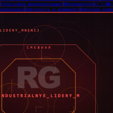
Отраслевой видеопродакшн
1
Мероприятия
1
AI / ИИ
опродакшн
3
Вирусность и внимание
2
Вирусные роли