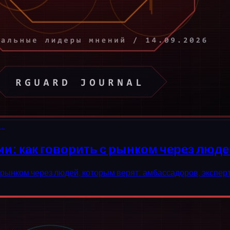
г.
: как говорить с рынком через люде
ынком через людей, которым верят: амбассадоров, эксперт