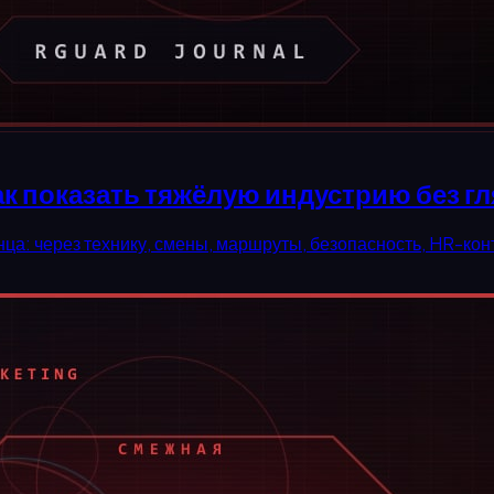
к показать тяжёлую индустрию без г
а: через технику, смены, маршруты, безопасность, HR-конт