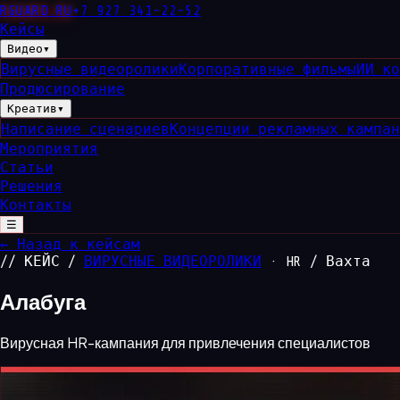
RGUARD
.RU
+7 927 341-22-52
Кейсы
Видео
▾
Вирусные видеоролики
Корпоративные фильмы
ИИ к
Продюсирование
Креатив
▾
Написание сценариев
Концепции рекламных кампа
Мероприятия
Статьи
Решения
Контакты
☰
← Назад к кейсам
// КЕЙС /
ВИРУСНЫЕ ВИДЕОРОЛИКИ
· HR / Вахта
Алабуга
Вирусная HR-кампания для привлечения специалистов