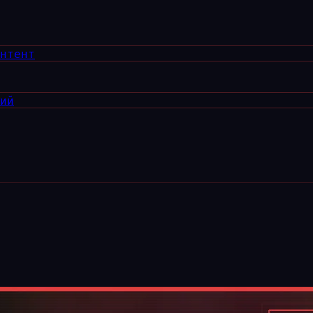
онтент
ний