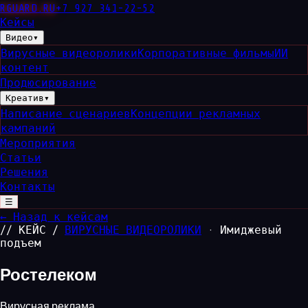
RGUARD
.RU
+7 927 341-22-52
Кейсы
Видео
▾
Вирусные видеоролики
Корпоративные фильмы
ИИ
контент
Продюсирование
Креатив
▾
Написание сценариев
Концепции рекламных
кампаний
Мероприятия
Статьи
Решения
Контакты
☰
← Назад к кейсам
// КЕЙС /
ВИРУСНЫЕ ВИДЕОРОЛИКИ
· Имиджевый
подъем
Ростелеком
Вирусная реклама