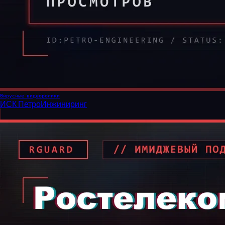
Вирусные видеоролики
ИСК ПетроИнжиниринг