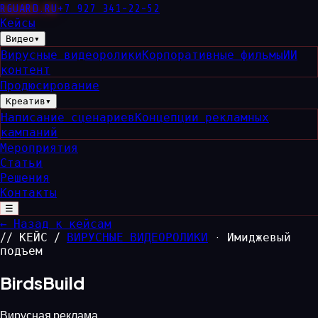
RGUARD
.RU
+7 927 341-22-52
Кейсы
Видео
▾
Вирусные видеоролики
Корпоративные фильмы
ИИ
контент
Продюсирование
Креатив
▾
Написание сценариев
Концепции рекламных
кампаний
Мероприятия
Статьи
Решения
Контакты
☰
← Назад к кейсам
// КЕЙС /
ВИРУСНЫЕ ВИДЕОРОЛИКИ
· Имиджевый
подъем
BirdsBuild
Вирусная реклама