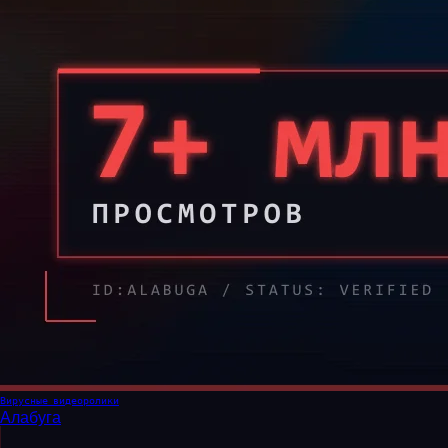
Вирусные видеоролики
Алабуга