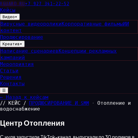
RGUARD
.RU
+7 927 341-22-52
Кейсы
Видео
▾
Вирусные видеоролики
Корпоративные фильмы
ИИ
контент
Продюсирование
Креатив
▾
Написание сценариев
Концепции рекламных
кампаний
Мероприятия
Статьи
Решения
Контакты
☰
← Назад к кейсам
// КЕЙС /
ПРОДЮСИРОВАНИЕ И SMM
· Отопление и
водоснабжение
Центр Отопления
С нуля запустили TikTok-канал, выпускали по 30 роликов в