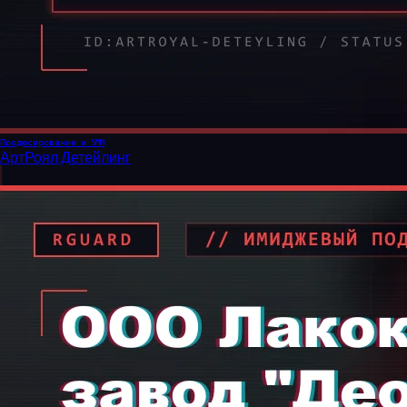
Продюсирование и SMM
АртРоял Детейлинг