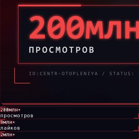
200млн+
просмотров
9млн+
лайков
2млн+