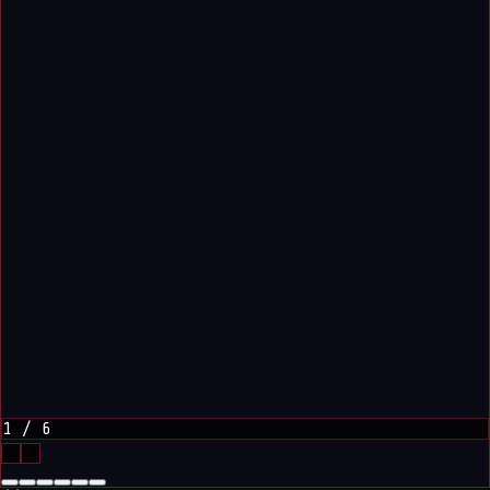
1
/
6
‹
›