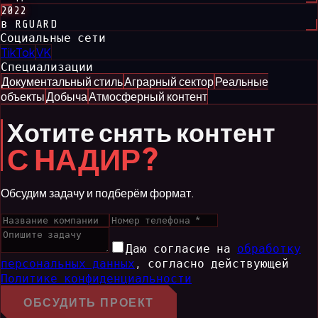
2022
в RGUARD
Социальные сети
TikTok
VK
Специализации
Документальный стиль
Аграрный сектор
Реальные
объекты
Добыча
Атмосферный контент
Хотите снять контент
С НАДИР?
Обсудим задачу и подберём формат.
Даю согласие на
обработку
персональных данных
,
согласно действующей
Политике конфиденциальности
ОБСУДИТЬ ПРОЕКТ