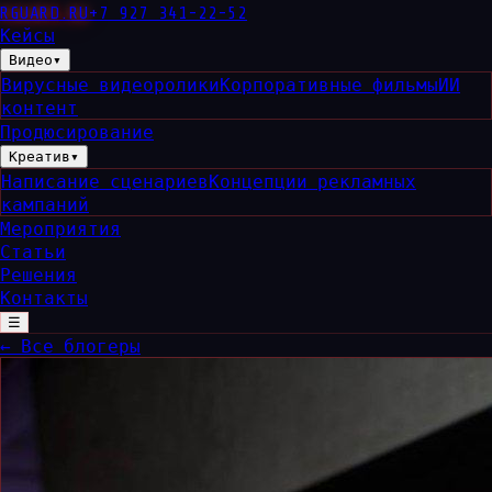
RGUARD
.RU
+7 927 341-22-52
Кейсы
Видео
▾
Вирусные видеоролики
Корпоративные фильмы
ИИ
контент
Продюсирование
Креатив
▾
Написание сценариев
Концепции рекламных
кампаний
Мероприятия
Статьи
Решения
Контакты
☰
← Все блогеры