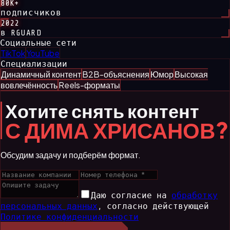
80K+
подписчиков
2022
в RGUARD
Социальные сети
TikTok
YouTube
Специализации
Динамичный контент
B2B-объяснения
Юмор
Высокая
вовлечённость
Reels-форматы
Хотите снять контент
С ДИМА ХРИСАНОВ?
Обсудим задачу и подберём формат.
Даю согласие на
обработку
персональных данных
,
согласно действующей
Политике конфиденциальности