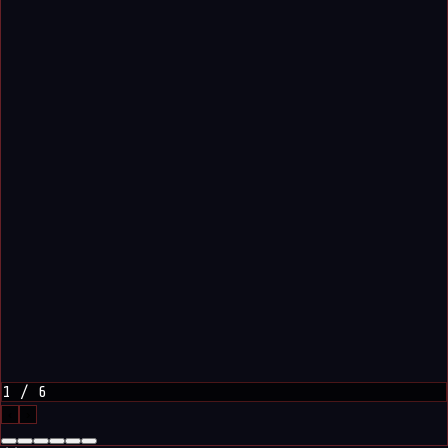
1
/
6
‹
›