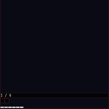
1
/
6
‹
›