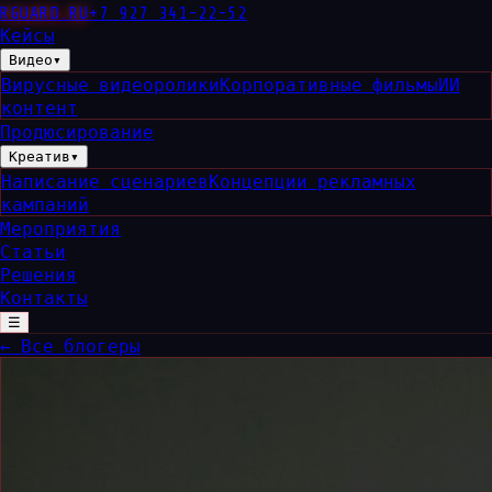
RGUARD
.RU
+7 927 341-22-52
Кейсы
Видео
▾
Вирусные видеоролики
Корпоративные фильмы
ИИ
контент
Продюсирование
Креатив
▾
Написание сценариев
Концепции рекламных
кампаний
Мероприятия
Статьи
Решения
Контакты
☰
← Все блогеры