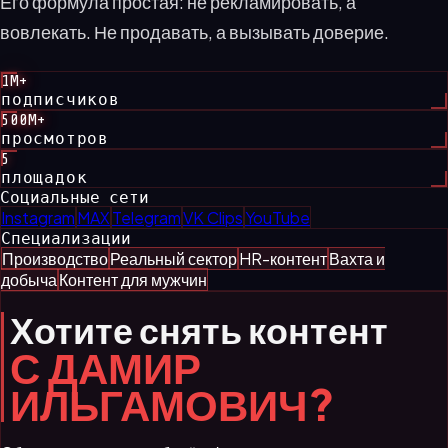
Его формула простая: не рекламировать, а
вовлекать. Не продавать, а вызывать доверие.
1M+
подписчиков
500M+
просмотров
5
площадок
Социальные сети
Instagram
MAX
Telegram
VK Clips
YouTube
Специализации
Производство
Реальный сектор
HR-контент
Вахта и
добыча
Контент для мужчин
Хотите снять контент
С ДАМИР
ИЛЬГАМОВИЧ?