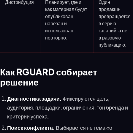
Дистрибуция
Планирует, где и
Один
как материал будет
продакшн
опубликован,
превращается
нарезан и
в серию
использован
касаний, а не
повторно.
в разовую
публикацию.
Как RGUARD собирает
решение
Диагностика задачи.
Фиксируются цель,
аудитория, площадки, ограничения, тон бренда и
критерии успеха.
Поиск конфликта.
Выбирается не тема «о