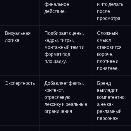
финальное
и что делать
действие.
после
просмотра.
Визуальная
Подбирает сцены,
Сложный
логика
кадры, титры,
смысл
монтажный темп и
становится
формат под
короче,
площадку.
плотнее и
понятнее.
Экспертность
Добавляет факты,
Бренд
контекст,
выглядит
отраслевую
компетентно,
лексику и реальные
а не как
ограничения.
рекламный
персонаж.