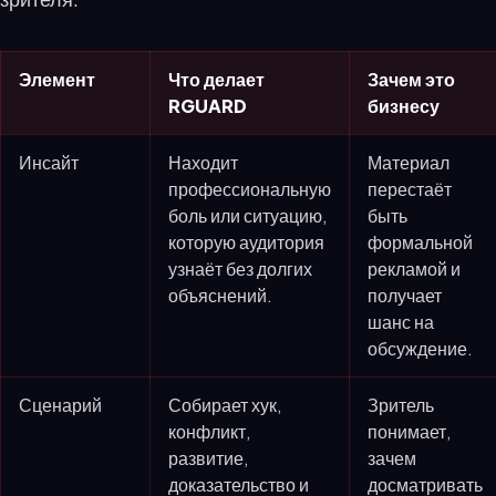
Элемент
Что делает
Зачем это
RGUARD
бизнесу
Инсайт
Находит
Материал
профессиональную
перестаёт
боль или ситуацию,
быть
которую аудитория
формальной
узнаёт без долгих
рекламой и
объяснений.
получает
шанс на
обсуждение.
Сценарий
Собирает хук,
Зритель
конфликт,
понимает,
развитие,
зачем
доказательство и
досматривать