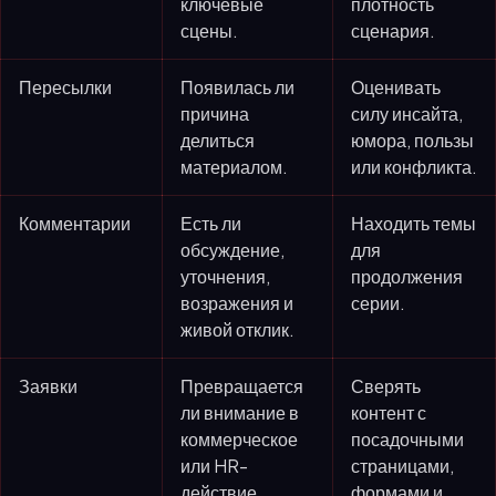
ключевые
плотность
сцены.
сценария.
Пересылки
Появилась ли
Оценивать
причина
силу инсайта,
делиться
юмора, пользы
материалом.
или конфликта.
Комментарии
Есть ли
Находить темы
обсуждение,
для
уточнения,
продолжения
возражения и
серии.
живой отклик.
Заявки
Превращается
Сверять
ли внимание в
контент с
коммерческое
посадочными
или HR-
страницами,
действие.
формами и