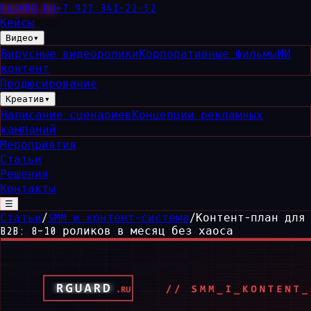
RGUARD
.RU
+7 927 341-22-52
Кейсы
Видео
▾
Вирусные видеоролики
Корпоративные фильмы
ИИ
контент
Продюсирование
Креатив
▾
Написание сценариев
Концепции рекламных
кампаний
Мероприятия
Статьи
Решения
Контакты
☰
Статьи
/
SMM и контент-система
/
Контент-план для
B2B: 8–10 роликов в месяц без хаоса