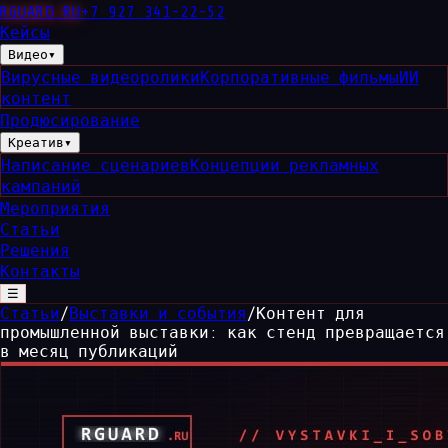
RGUARD
.RU
+7 927 341-22-52
Кейсы
Видео
▾
Вирусные видеоролики
Корпоративные фильмы
ИИ
контент
Продюсирование
Креатив
▾
Написание сценариев
Концепции рекламных
кампаний
Мероприятия
Статьи
Решения
Контакты
☰
Статьи
/
Выставки и события
/
Контент для
промышленной выставки: как стенд превращается
в месяц публикаций