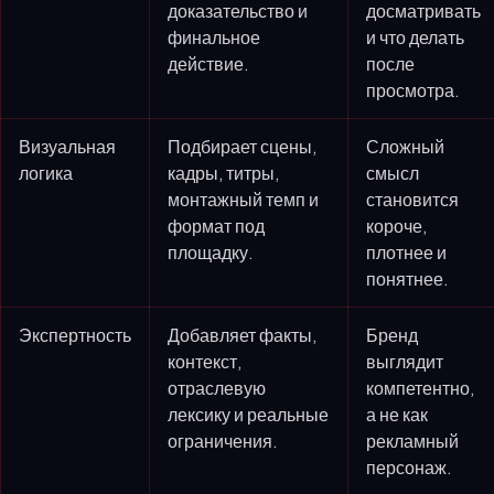
доказательство и
досматривать
финальное
и что делать
действие.
после
просмотра.
Визуальная
Подбирает сцены,
Сложный
логика
кадры, титры,
смысл
монтажный темп и
становится
формат под
короче,
площадку.
плотнее и
понятнее.
Экспертность
Добавляет факты,
Бренд
контекст,
выглядит
отраслевую
компетентно,
лексику и реальные
а не как
ограничения.
рекламный
персонаж.