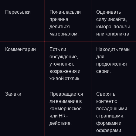
Пересылки
Появилась ли
Оценивать
причина
силу инсайта,
делиться
юмора, пользы
материалом.
или конфликта.
Комментарии
Есть ли
Находить темы
обсуждение,
для
уточнения,
продолжения
возражения и
серии.
живой отклик.
Заявки
Превращается
Сверять
ли внимание в
контент с
коммерческое
посадочными
или HR-
страницами,
действие.
формами и
офферами.