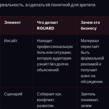
реальность, а сделать её понятной для зрителя.
Элемент
Что делает
Зачем это
RGUARD
бизнесу
Инсайт
Находит
Материал
профессиональную
перестаёт
боль или ситуацию,
быть
которую аудитория
формальной
узнаёт без долгих
рекламой и
объяснений.
получает
шанс на
обсуждение.
Сценарий
Собирает хук,
Зритель
конфликт,
понимает,
развитие,
зачем