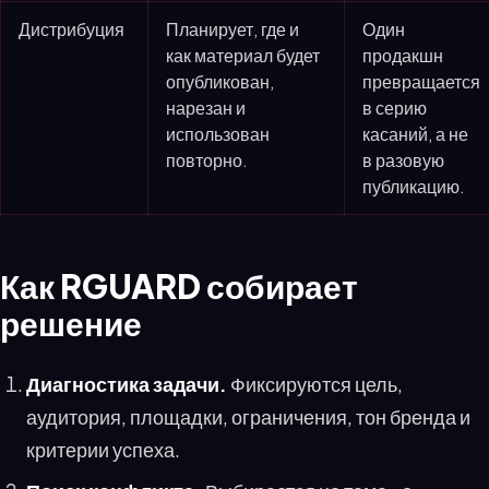
Дистрибуция
Планирует, где и
Один
как материал будет
продакшн
опубликован,
превращается
нарезан и
в серию
использован
касаний, а не
повторно.
в разовую
публикацию.
Как RGUARD собирает
решение
Диагностика задачи.
Фиксируются цель,
аудитория, площадки, ограничения, тон бренда и
критерии успеха.