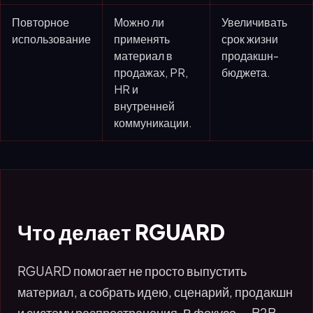
Повторное
Можно ли
Увеличивать
использование
применять
срок жизни
материал в
продакшн-
продажах, PR,
бюджета.
HR и
внутренней
коммуникации.
Что делает RGUARD
RGUARD помогает не просто выпустить
материал, а собрать идею, сценарий, продакшн
и систему распространения. В фокусе — B2B,